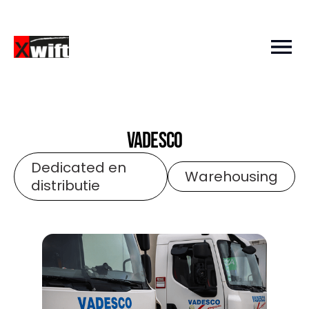
Vadesco
Dedicated en
Warehousing
distributie