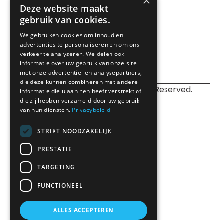
×
Fax: +32 (0)9 328 72 63
Deze website maakt
transport@xwift.be
gebruik van cookies.
We gebruiken cookies om inhoud en
advertenties te personaliseren en om ons
verkeer te analyseren. We delen ook
informatie over uw gebruik van onze site
met onze advertentie- en analysepartners,
die deze kunnen combineren met andere
©
2026
Webdrift Copyright. All Rights Reserved.
informatie die u aan hen heeft verstrekt of
Privacy Policy
Algemene voorwaarden
die zij hebben verzameld door uw gebruik
van hun diensten.
Privacybeleid
Klokkenluidersbeleid
STRIKT NOODZAKELIJK
PRESTATIE
TARGETING
FUNCTIONEEL
ALLES ACCEPTEREN