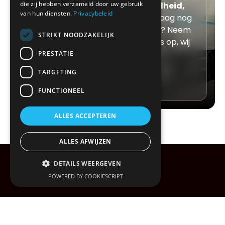
die zij hebben verzameld door uw gebruik
Met Xwift Express kiest u voor
snelheid,
van hun diensten.
Privacybeleid
zekerheid en service
. Wilt u vandaag nog
een express transport aanvragen? Neem
STRIKT NOODZAKELIJK
dan rechtstreeks contact met ons op, wij
staan altijd voor u klaar.
PRESTATIE
Contacteer ons
TARGETING
FUNCTIONEEL
ALLES ACCEPTEREN
ALLES AFWIJZEN
DETAILS WEERGEVEN
POWERED BY COOKIESCRIPT
Voordelen voor uw bedrijf