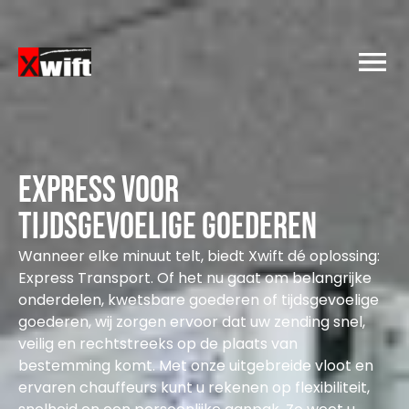
Express voor
tijdsgevoelige goederen
Wanneer elke minuut telt, biedt Xwift dé oplossing:
Express Transport. Of het nu gaat om belangrijke
onderdelen, kwetsbare goederen of tijdsgevoelige
goederen, wij zorgen ervoor dat uw zending snel,
veilig en rechtstreeks op de plaats van
bestemming komt. Met onze uitgebreide vloot en
ervaren chauffeurs kunt u rekenen op flexibiliteit,