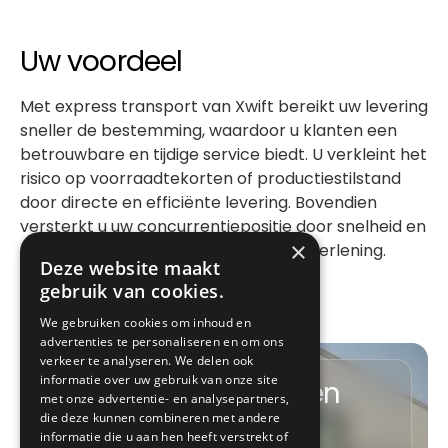
Uw voordeel
Met express transport van Xwift bereikt uw levering
sneller de bestemming, waardoor u klanten een
betrouwbare en tijdige service biedt. U verkleint het
risico op voorraadtekorten of productiestilstand
door directe en efficiënte levering. Bovendien
versterkt u uw concurrentiepositie door snelheid en
×
flexibiliteit als extra troef in uw dienstverlening.
Deze website maakt
gebruik van cookies.
We gebruiken cookies om inhoud en
advertenties te personaliseren en om ons
verkeer te analyseren. We delen ook
informatie over uw gebruik van onze site
Snelheid, zekerheid en
met onze advertentie- en analysepartners,
die deze kunnen combineren met andere
service
informatie die u aan hen heeft verstrekt of