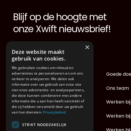
Blijf op de hoogte met
Footer
onze Xwift nieuwsbrief!
×
Deze website maakt
gebruik van cookies.
We gebruiken cookies om inhoud en
advertenties te personaliseren en om ons
Home
Goede doe
verkeer te analyseren. We delen ook
informatie over uw gebruik van onze site
Dedicated transport
Ons team
met onze advertentie- en analysepartners,
die deze kunnen combineren met andere
informatie die u aan hen heeft verstrekt of
24u distributie
Werken bij
die zij hebben verzameld door uw gebruik
van hun diensten.
Privacybeleid
Control tower
Werken bij
STRIKT NOODZAKELIJK
Warehousing
Werken bij