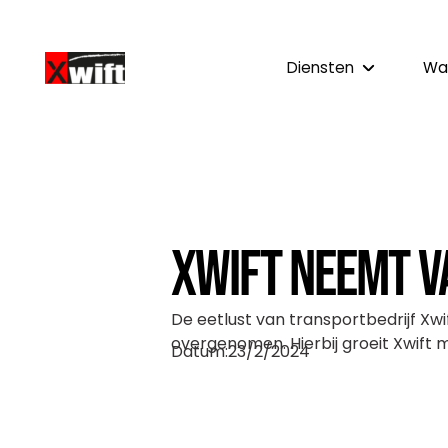
Diensten
Wa
Xwift neemt V
De eetlust van transportbedrijf Xwift
overgenomen. Hierbij groeit Xwift
Datum:
23/2/2024