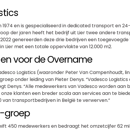
stics
 1974 en is gespecialiseerd in dedicated transport en 24-u
 loop der jaren heeft het bedrijf uit Lier twee andere tr
ar 2022 genereerden deze drie bedrijven een toegevoegd
 in Lier met een totale oppervlakte van 12.000 m2.
nen voor de Overname
adesco Logistics (waaronder Peter Van Campenhoudt, lin
groep onder leiding van Pieter Denys. “Vadesco Logistics 
zegt Denys. “Alle medewerkers van Vadesco worden aan boor
t onze klanten een breder scala aan services aan te biede
10 van transportbedrijven in België te verwerven.”
t-groep
ift 450 medewerkers en bedraagt het omzetcijfer 62 mil