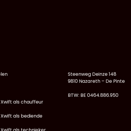
len
Steenweg Deinze 148
9810 Nazareth – De Pinte
BTW: BE 0464.886.950
 Xwift als chauffeur
 Xwift als bediende
 Xwift als technieker