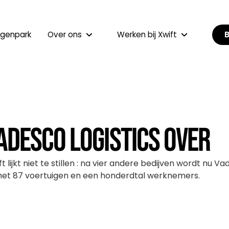
B
genpark
Over ons
Werken bij Xwift
adesco Logistics over
 lijkt niet te stillen : na vier andere bedijven wordt nu Vad
 met 87 voertuigen en een honderdtal werknemers.