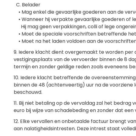
C. Belader
• Mag enkel die gevaarlijke goederen aan de vervo
• Wanneer hij verpakte gevaarlijke goederen of le
Hij mag geen verpakkingen, colli of lege ongerei
• Moet de speciale voorschriften betreffende het
• Moet na het laden voldoen aan de voorschriften 
9. Iedere klacht dient overgemaakt te worden per
vestigingsplaats van de vervoerder binnen de 8 dag
termijn en zonder geldige reden zoals eveneens bepa
10. Iedere klacht betreffende de overeenstemming
binnen de 48 (achtenveertig) uur na de voorziene l
beschouwd.
11. Bij niet betaling op de vervaldag zal het bed
euro bij wijze van schadebeding en zonder dat een 
12. Elke vervallen en onbetaalde factuur brengt v
aan nalatigheidsintresten. Deze intrest staat volled