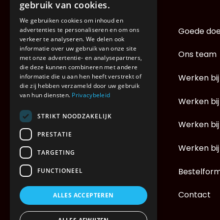
gebruik van cookies.
We gebruiken cookies om inhoud en
Home
Goede doe
advertenties te personaliseren en om ons
verkeer te analyseren. We delen ook
informatie over uw gebruik van onze site
Dedicated transport
Ons team
met onze advertentie- en analysepartners,
die deze kunnen combineren met andere
24u distributie
Werken bij
informatie die u aan hen heeft verstrekt of
die zij hebben verzameld door uw gebruik
van hun diensten.
Privacybeleid
Control tower
Werken bij
STRIKT NOODZAKELIJK
Warehousing
Werken bij
PRESTATIE
Wagenpark
Werken bij
TARGETING
Ons verhaal
Bestelform
FUNCTIONEEL
ESG & Duurzaamheid
Contact
ALLES ACCEPTEREN