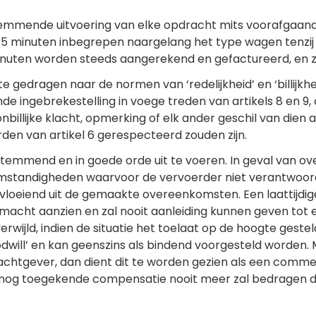
mmende uitvoering van elke opdracht mits voorafgaande e
of 45 minuten inbegrepen naargelang het type wagen tenzij
 minuten worden steeds aangerekend en gefactureerd, en 
gedragen naar de normen van ‘redelijkheid’ en ‘billijkheid
de ingebrekestelling in voege treden van artikels 8 en 9,
 onbillijke klacht, opmerking of elk ander geschil van die
en van artikel 6 gerespecteerd zouden zijn.
emmend en in goede orde uit te voeren. In geval van ov
standigheden waarvoor de vervoerder niet verantwoordel
vloeiend uit de gemaakte overeenkomsten. Een laattijd
rmacht aanzien en zal nooit aanleiding kunnen geven to
ijld, indien de situatie het toelaat op de hoogte gestel
will’ en kan geenszins als bindend voorgesteld worden. M
chtgever, dan dient dit te worden gezien als een comme
e alsnog toegekende compensatie nooit meer zal bedragen