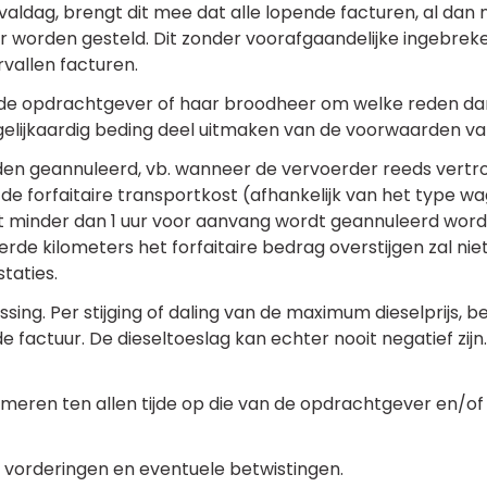
ervaldag, brengt dit mee dat alle lopende facturen, al dan
 worden gesteld. Dit zonder voorafgaandelijke ingebrekest
vallen facturen.
 de opdrachtgever of haar broodheer om welke reden dan
 gelijkaardig beding deel uitmaken van de voorwaarden v
orden geannuleerd, vb. wanneer de vervoerder reeds vert
 de forfaitaire transportkost (afhankelijk van het type 
inder dan 1 uur voor aanvang wordt geannuleerd wordt e
rde kilometers het forfaitaire bedrag overstijgen zal n
taties.
sing. Per stijging of daling van de maximum dieselprijs, be
 factuur. De dieseltoeslag kan echter nooit negatief zijn. 
meren ten allen tijde op die van de opdrachtgever en/o
e vorderingen en eventuele betwistingen.