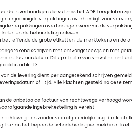
erder overhandigen die volgens het ADR toegelaten zijn 
ge ongereinigde verpakkingen overhandigt voor vervoer, m
nigde verpakkingen overhandigen waarvan de verpakking
 laden en de behandeling naleven.
betreffende de grote etiketten, de merktekens en de ora
 aangetekend schrijven met ontvangstbewijs en met geldi
en na factuurdatum. Dit op straffe van verval en niet ont
ald in artikel 3.
 van de levering dient per aangetekend schrijven gemel
everingsdatum of –tijd. Alle klachten gesteld na deze te
rag van de onbetaalde factuur van rechtswege verhoogd w
voorafgaande ingebrekestelling is vereist.
an rechtswege en zonder voorafgaandelijke ingebrekestell
ig los van het bepaalde schadebeding vermeld in artikel 11