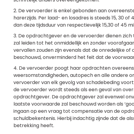
2. De vervoerder is enkel gebonden aan overeenste
harerzijds. Per laad- en losadres is steeds 15, 30 
dan deze tijdsduur van respectievelijk 15,30 of 45
3. De opdrachtgever en de vervoerder dienen zich te 
zal leiden tot het onmiddellijk en zonder voorafgaan
vervallen zouden zijn evenals dat de onredelijke of
beschouwd, onverminderd het feit dat de voorwaard
4. De vervoerder poogt haar opdrachten overeenst
weersomstandigheden, autopech en alle andere om
vervoerder van elk gevolg van schadebeding voort
de vervoerder wordt steeds als een geval van ove
opdrachtgever. De opdrachtgever zal evenwel onverw
laatste voorwaarde zal beschouwd worden als ‘good
ingaan op een vraag tot compensatie van de opdra
schuldbekentenis. Hierbij indachtig zijnde dat d
betrekking heeft.