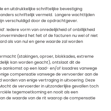
n uitdrukkelijke schriftelijke bevestiging
 anders schriftelijk vermeld. Langere wachttijden
zijn verschuldigd door de opdrachtgever.
’. Iedere vorm van onredelijkheid of onbillijkheid
 onverminderd het feit of de facturen nu wel of niet
n aard als van nul en gene waarde zal worden
ermacht (stakingen, oproer, blokkades, extreme
ijk kan worden geacht), ontslaat dit de
ige aankomst op een laad- en/of losadres vanwege
t enige compensatie vanwege de vervoerder aan de
d worden van enige vertraging in uitvoering. Deze
ocht de vervoerder in uitzonderlijke gevallen toch
rciële tegemoetkoming en nooit als een
 dan de waarde van de rit waarop de compensatie