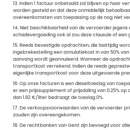
13. Indien 1 factuur onbetaald zal blijven op haar v
worden gesteld en dat deze onmiddellijk betaalbaar
overeenkomsten van toepassing op de nog niet ver
14. Niet beschikbaarheid van de vervoerder jegens
schadevergoeding ook al zou deze clausule of een
15. Reeds bevestigde opdrachten, die laattijdig w
ingebrekestelling een annulatiekost in van 50% van
aanvang wordt geannuleerd. Wanneer de opdracht m
transportkost verrekend. Indien de reeds geprestee
eigenlijke transportkost voor deze uitgevoerde pres
16. Op onze facturen is een dieseltoeslag van toepas
er een prijssupplement of prijsdaling van 0.25% op de
dan 1.92 €/liter bedraagt de toeslag 0%.
17. De verkoopsvoorwaarden van de vervoerder pri
zouden zijn overeengekomen.
18. De rechtbanken van Gent zijn bevoegd voor all