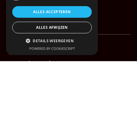
centraal punt.
ALLES ACCEPTEREN
ALLES AFWIJZEN
DETAILS WEERGEVEN
05
POWERED BY COOKIESCRIPT
Warehousing &
Value Added Logistics
Opslag, orderpicking en voorraadbeheer.