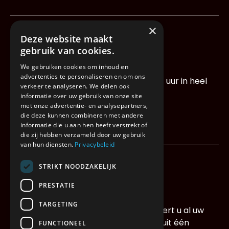
×
03
Deze website maakt
gebruik van cookies.
24u Distributie
We gebruiken cookies om inhoud en
advertenties te personaliseren en om ons
Betrouwbare leveringen binnen de 24 uur in heel
verkeer te analyseren. We delen ook
de BeNeLux.
informatie over uw gebruik van onze site
met onze advertentie- en analysepartners,
die deze kunnen combineren met andere
informatie die u aan hen heeft verstrekt of
die zij hebben verzameld door uw gebruik
van hun diensten.
Privacybeleid
STRIKT NOODZAKELIJK
04
PRESTATIE
Control Tower
TARGETING
Met de Control Tower van Xwift beheert u al uw
transport- en logistieke stromen vanuit één
FUNCTIONEEL