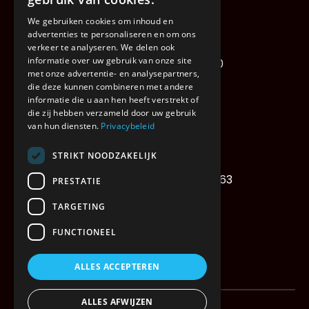
We gebruiken cookies om inhoud en
advertenties te personaliseren en om ons
verkeer te analyseren. We delen ook
informatie over uw gebruik van onze site
Deinze Steenweg 1489810
met onze advertentie- en analysepartners,
9810 Nazareth – De Pinte
die deze kunnen combineren met andere
informatie die u aan hen heeft verstrekt of
TVA : BE 0464.886.950
die zij hebben verzameld door uw gebruik
van hun diensten.
Privacybeleid
STRIKT NOODZAKELIJK
Tél : +32 (0) 9 328 60 64
Télécopie : +32 (0) 9 328 72 63
PRESTATIE
transport@xwift.be
TARGETING
FUNCTIONEEL
ALLES ACCEPTEREN
©
2026
ALLES AFWIJZEN