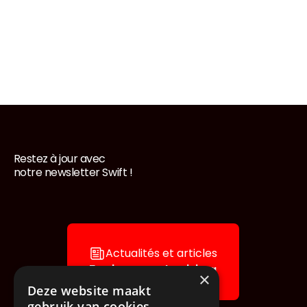
Restez à jour avec
Pied de page
notre newsletter Swift !
Actualités et articles
Explorez notre blog
×
Deze website maakt
gebruik van cookies.