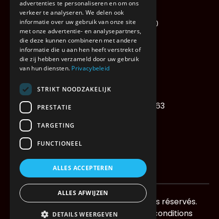
advertenties te personaliseren en om ons
verkeer te analyseren. We delen ook
informatie over uw gebruik van onze site
Deinze Steenweg 1489810
met onze advertentie- en analysepartners,
9810 Nazareth – De Pinte
die deze kunnen combineren met andere
informatie die u aan hen heeft verstrekt of
TVA : BE 0464.886.950
die zij hebben verzameld door uw gebruik
van hun diensten.
Privacybeleid
STRIKT NOODZAKELIJK
Tél : +32 (0) 9 328 60 64
Télécopie : +32 (0) 9 328 72 63
PRESTATIE
transport@xwift.be
TARGETING
FUNCTIONEEL
ALLES ACCEPTEREN
©
2026
ALLES AFWIJZEN
Droits d'auteur de Webdrift. Tous droits réservés.
Politique de confidentialité
Termes et conditions
DETAILS WEERGEVEN