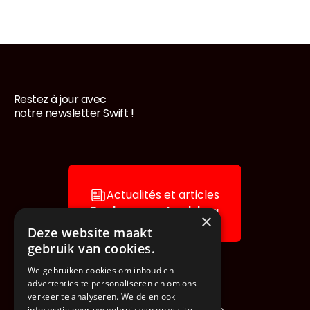
Restez à jour avec
Pied de page
notre newsletter Swift !
Actualités et articles
Explorez notre blog
×
Deze website maakt
gebruik van cookies.
We gebruiken cookies om inhoud en
advertenties te personaliseren en om ons
verkeer te analyseren. We delen ook
informatie over uw gebruik van onze site