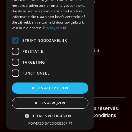
Deinze Steenweg 1489810
met onze advertentie- en analysepartners,
9810 Nazareth – De Pinte
die deze kunnen combineren met andere
informatie die u aan hen heeft verstrekt of
TVA : BE 0464.886.950
die zij hebben verzameld door uw gebruik
van hun diensten.
Privacybeleid
STRIKT NOODZAKELIJK
Tél : +32 (0) 9 328 60 64
Télécopie : +32 (0) 9 328 72 63
PRESTATIE
transport@xwift.be
TARGETING
FUNCTIONEEL
ALLES ACCEPTEREN
©
2026
ALLES AFWIJZEN
Droits d'auteur de Webdrift. Tous droits réservés.
Politique de confidentialité
Termes et conditions
DETAILS WEERGEVEN
Klokkenluidersbeleid
POWERED BY COOKIESCRIPT